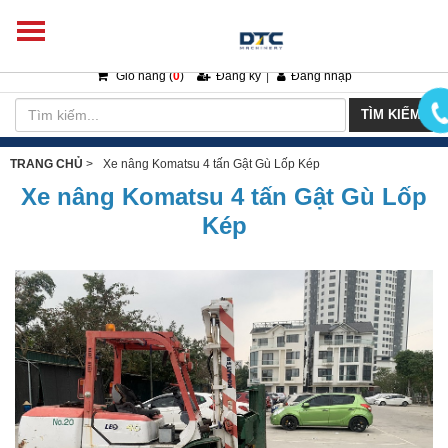
Giỏ hàng (
0
)
Đăng ký
|
Đăng nhập
TÌM KIẾM
TRANG CHỦ
>
Xe nâng Komatsu 4 tấn Gật Gù Lốp Kép
Xe nâng Komatsu 4 tấn Gật Gù Lốp
Kép