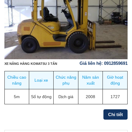
Giá liên hệ: 0912859691
XE NÂNG HÀNG KOMATSU 3 TẤN
Chiều cao
Chức năng
Năm sản
Giờ hoạt
Loại xe
nâng
phụ
xuất
động
5m
Số tự động
Dịch giá
2008
1727
Chi tiết