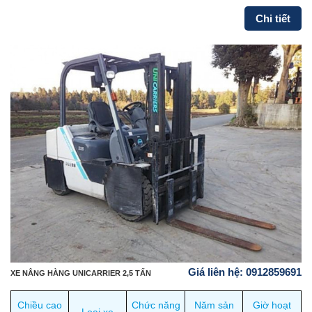
Chi tiết
Giá liên hệ: 0912859691
XE NÂNG HÀNG UNICARRIER 2,5 TẤN
Chiều cao
Chức năng
Năm sản
Giờ hoạt