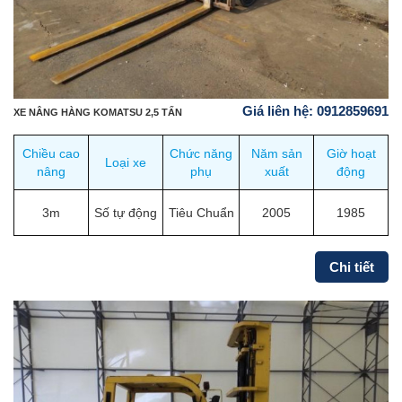
Giá liên hệ: 0912859691
XE NÂNG HÀNG KOMATSU 2,5 TẤN
Chiều cao
Chức năng
Năm sản
Giờ hoạt
Loại xe
nâng
phụ
xuất
động
3m
Số tự động
Tiêu Chuẩn
2005
1985
Chi tiết