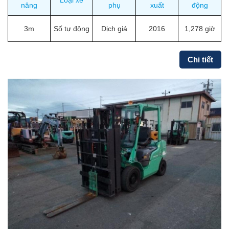
Loại xe
nâng
phụ
xuất
động
3m
Số tự động
Dịch giá
2016
1,278 giờ
Chi tiết