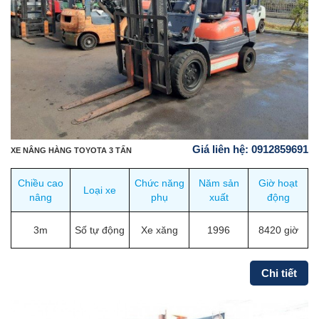
Giá liên hệ: 0912859691
XE NÂNG HÀNG TOYOTA 3 TẤN
Chiều cao
Chức năng
Năm sản
Giờ hoạt
Loại xe
nâng
phụ
xuất
động
3m
Số tự động
Xe xăng
1996
8420 giờ
Chi tiết