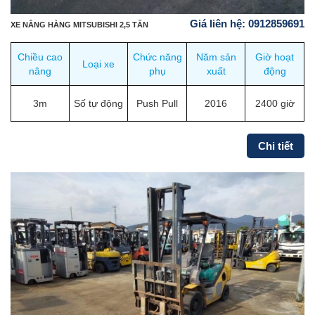
Giá liên hệ: 0912859691
XE NÂNG HÀNG MITSUBISHI 2,5 TẤN
Chiều cao
Chức năng
Năm sản
Giờ hoạt
Loại xe
nâng
phụ
xuất
động
3m
Số tự động
Push Pull
2016
2400 giờ
Chi tiết