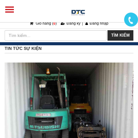
Giỏ hàng (
0
)
Đăng ký
|
Đăng nhập
TÌM KIẾM
TIN TỨC SỰ KIỆN