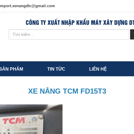
import.xenangdtc@gmail.com
CÔNG TY XUẤT NHẬP KHẨU MÁY XÂY DỰNG D
SẢN PHẨM
TIN TỨC
LIÊN HỆ
XE NÂNG TCM FD15T3