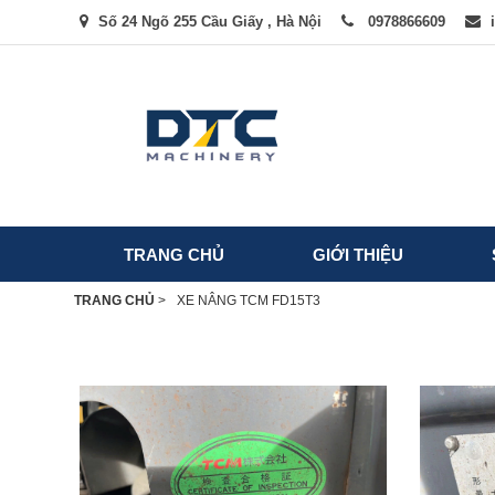
Số 24 Ngõ 255 Cầu Giấy , Hà Nội
0978866609
TRANG CHỦ
GIỚI THIỆU
TRANG CHỦ
>
XE NÂNG TCM FD15T3