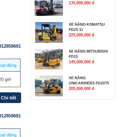
135,000,000 đ
XE NÂNG KOMATSU
FD25-11
225,000,000 đ
0912859691
XE NÂNG MITSUBISHI
FD15
145,000,000 đ
oạt động
XE NÂNG
20 giờ
UNICARRIERS FD20T5
205,000,000 đ
Chi tiết
0912859691
oạt động