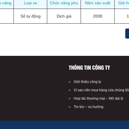
o nâng
Loại xe
Chức năng phụ
Năm sản xuất
Giờ h
Số tự động
Dịch giá
2008
THÔNG TIN CÔNG TY
Giới thiệu công ty
Vì sao nên mua hàng của chúng tôi
Hợp tác thương mại – Mở đại lý
Tin tức – xu hướng