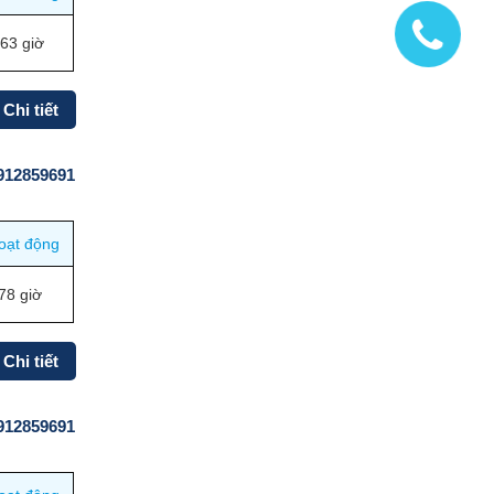
63 giờ
Chi tiết
0912859691
oạt động
78 giờ
Chi tiết
0912859691