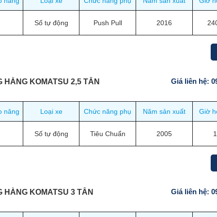
o nâng
Loại xe
Chức năng phụ
Năm sản xuất
Giờ h
Số tự động
Push Pull
2016
24
Giá liên hệ: 
G HÀNG KOMATSU 2,5 TẤN
o nâng
Loại xe
Chức năng phụ
Năm sản xuất
Giờ h
Số tự động
Tiêu Chuẩn
2005
Giá liên hệ: 
G HÀNG KOMATSU 3 TẤN