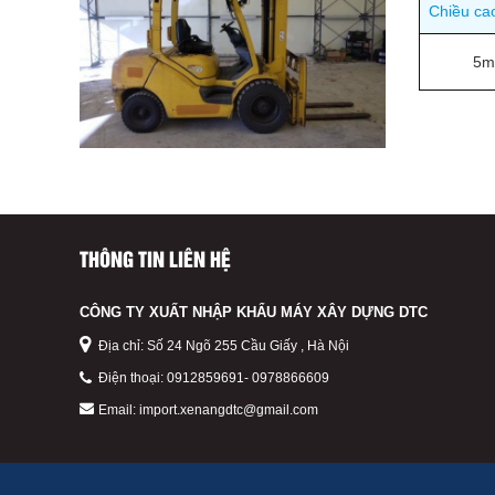
Chiều ca
5m
THÔNG TIN LIÊN HỆ
CÔNG TY XUẤT NHẬP KHẨU MÁY XÂY DỰNG DTC
Địa chỉ: Số 24 Ngõ 255 Cầu Giấy , Hà Nội
Điện thoại:
0912859691
-
0978866609
Email:
import.xenangdtc@gmail.com