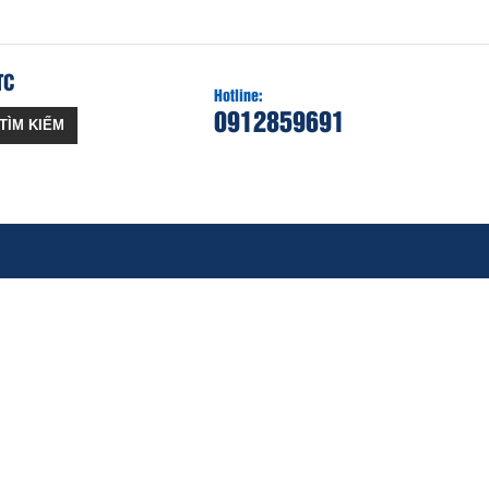
TC
Hotline:
0912859691
TÌM KIẾM