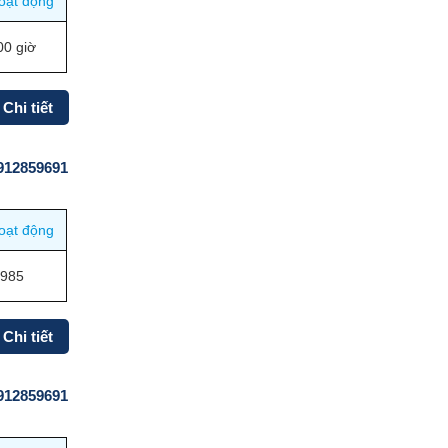
oạt động
00 giờ
Chi tiết
0912859691
oạt động
1985
Chi tiết
0912859691