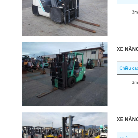
3m
XE NÂNG
Chiều ca
3m
XE NÂN