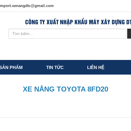
import.xenangdtc@gmail.com
CÔNG TY XUẤT NHẬP KHẨU MÁY XÂY DỰNG D
SẢN PHẨM
TIN TỨC
LIÊN HỆ
XE NÂNG TOYOTA 8FD20