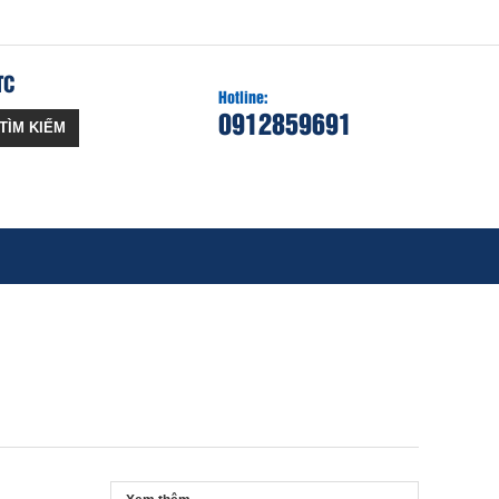
TC
Hotline:
0912859691
TÌM KIẾM