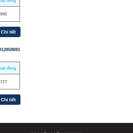
oạt động
1985
Chi tiết
0912859691
oạt động
1727
Chi tiết