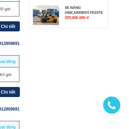
XE NÂNG
20 giờ
UNICARRIERS FD20T5
205,000,000 đ
Chi tiết
0912859691
oạt động
63 giờ
Chi tiết
0912859691
oạt động