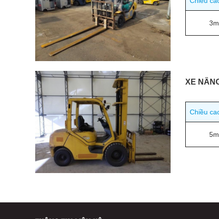
Chiều ca
3m
XE NÂN
Chiều ca
5m