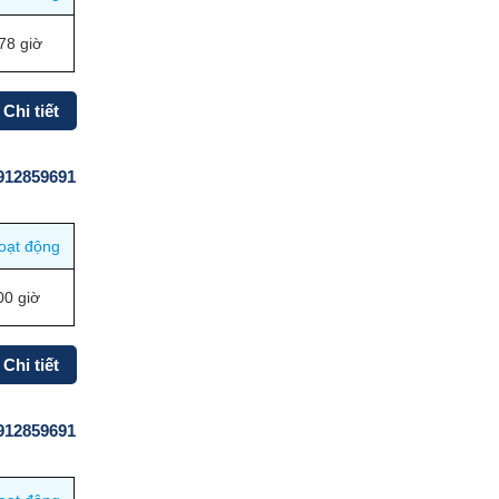
78 giờ
Chi tiết
0912859691
oạt động
00 giờ
Chi tiết
0912859691